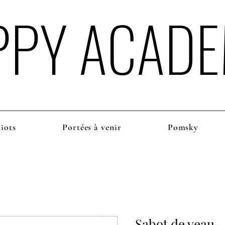
PPY ACAD
iots
Portées à venir
Pomsky
Sabot de veau