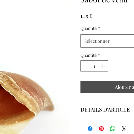
Prix
1,49 €
Quantité
*
Sélectionner
Quantité
*
Ajouter 
DETAILS D'ARTICLE
Les sabots de veau sont une f
permettra de combler les bes