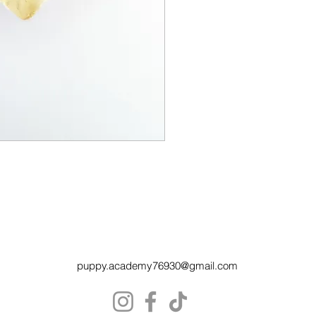
chien.
Le sabot de veau est une fri
longuement et entretient ain
de votre animal.
puppy.academy76930@gmail.com