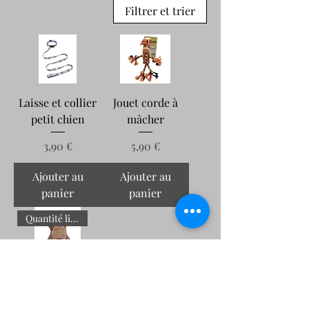
Filtrer et trier
Laisse et collier
Jouet corde à
petit chien
mâcher
Prix
Prix
3,90 €
5,90 €
Ajouter au
Ajouter au
panier
panier
Quantité limitée
Peluche jouet
pour chien